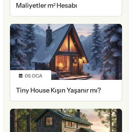
Maliyetler m² Hesabı
05
OCA
Tiny House Kışın Yaşanır mı?