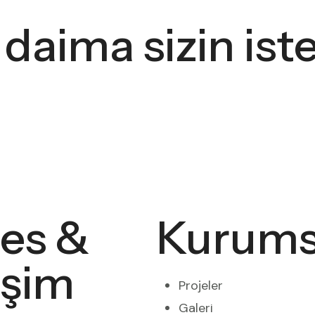
daima sizin iste
es &
Kurums
işim
Projeler
Galeri