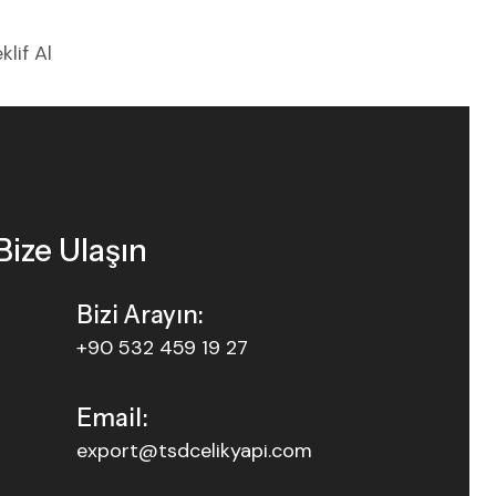
klif Al
Bize Ulaşın
Bizi Arayın:
+90 532 459 19 27
Email:
export@tsdcelikyapi.com