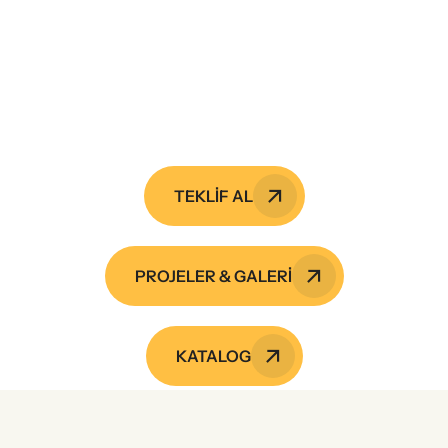
Projelerimiz de daima sizin
isteklerinize yer veriyoruz...
TEKLİF AL
PROJELER & GALERI
KATALOG