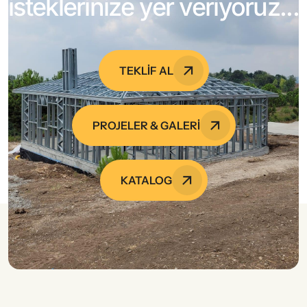
isteklerinize yer veriyoruz...
TEKLİF AL
PROJELER & GALERI
KATALOG